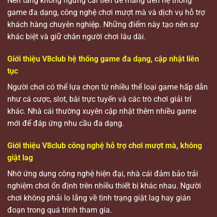
Nền tảng không ngừng cải tiến để mang đến hệ thống
game đa dạng, công nghệ chơi mượt mà và dịch vụ hỗ trợ
khách hàng chuyên nghiệp. Những điểm này tạo nên sự
khác biệt và giữ chân người chơi lâu dài.
Giới thiệu V8club hệ thống game đa dạng, cập nhật liên
tục
Người chơi có thể lựa chọn từ nhiều thể loại game hấp dẫn
như cá cược, slot, bài trực tuyến và các trò chơi giải trí
khác. Nhà cái thường xuyên cập nhật thêm nhiều game
mới để đáp ứng nhu cầu đa dạng.
Giới thiệu V8club công nghệ hỗ trợ chơi mượt mà, không
giật lag
Nhờ ứng dụng công nghệ hiện đại, nhà cái đảm bảo trải
nghiệm chơi ổn định trên nhiều thiết bị khác nhau. Người
chơi không phải lo lắng về tình trạng giật lag hay gián
đoạn trong quá trình tham gia.