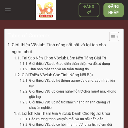
Bỏ
ĐĂNG
ĐĂNG
qua
NHẬP
KÝ
nội
dung
Table of Contents
Giới thiệu V8club: Tính năng nổi bật và lợi ích cho
người chơi
Tại Sao Nên Chọn V8club Làm Nền Tảng Giải Trí
Giới thiệu V8club Giao diện thân thiện và dễ sử dụng
Tính bảo mật cao và an toàn thông tin
Giới Thiệu V8club Các Tính Năng Nổi Bật
Giới thiệu V8club hệ thống game đa dạng, cập nhật liên
tục
Giới thiệu V8club công nghệ hỗ trợ chơi mượt mà, không
giật lag
Giới thiệu V8club hỗ trợ khách hàng nhanh chóng và
chuyên nghiệp
Lợi Ích Khi Tham Gia V8club Dành Cho Người Chơi
Các chương trình khuyến mãi và ưu đãi hấp dẫn
Giới thiệu V8club cơ hội nhận thưởng và tích điểm đổi