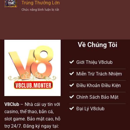
Đổi
Của
Trúng Thưởng Lớn
Viên
Th8
Thưởng
Tựa
Mới
Chức năng bình luận bị tắt
ở
–
Game
Game
Sức
Top
Nổ
Hấp
Đầu
Hũ
Dẫn
Châu
Uy
Của
Á
Tín
Game
Nơi
Online
Về Chúng Tôi
Newbie
Top
Quay
Đầu
Slot
Dễ
Giới Thiệu V8club
Trúng
Thưởng
Miễn Trừ Trách Nhiệm
Lớn
Điều Khoản Điều Kiện
Chính Sách Bảo Mật
V8Club
– Nhà cái uy tín với
Đại Lý V8club
casino, thể thao, bắn cá,
slot game. Bảo mật cao, hỗ
trợ 24/7. Đăng ký ngay tại: