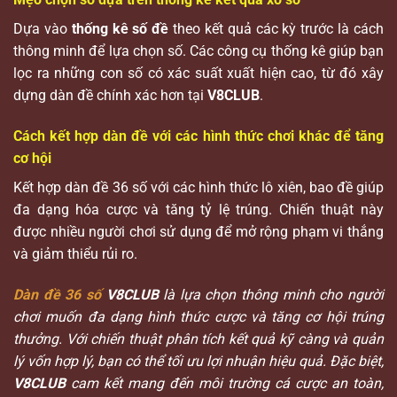
Dựa vào
thống kê số đề
theo kết quả các kỳ trước là cách
thông minh để lựa chọn số. Các công cụ thống kê giúp bạn
lọc ra những con số có xác suất xuất hiện cao, từ đó xây
dựng dàn đề chính xác hơn tại
V8CLUB
.
Cách kết hợp dàn đề với các hình thức chơi khác để tăng
cơ hội
Kết hợp dàn đề 36 số với các hình thức lô xiên, bao đề giúp
đa dạng hóa cược và tăng tỷ lệ trúng. Chiến thuật này
được nhiều người chơi sử dụng để mở rộng phạm vi thắng
và giảm thiểu rủi ro.
Dàn đề 36 số
V8CLUB
là lựa chọn thông minh cho người
chơi muốn đa dạng hình thức cược và tăng cơ hội trúng
thưởng. Với chiến thuật phân tích kết quả kỹ càng và quản
lý vốn hợp lý, bạn có thể tối ưu lợi nhuận hiệu quả. Đặc biệt,
V8CLUB
cam kết mang đến môi trường cá cược an toàn,