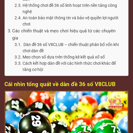
Hệ thống chơi đề 36 số linh hoạt trên nền tảng công
nghệ
An toàn bảo mật thông tin và bảo vệ quyền lợi người
chơi
Các chiến thuật và mẹo chơi hiệu quả từ các chuyên
gia
Dàn đề 36 số V8CLUB – chiến thuật phân bổ vốn khi
chơi dàn đề
Mẹo chọn số dựa trên thống kê kết quả xổ số
Cách kết hợp dàn đề với các hình thức chơi khác để
tăng cơ hội
Cái nhìn tổng quát về dàn đề 36 số V8CLUB