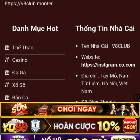
https://v8club.monter
Danh Mục Hot
Thống Tin Nhà Cái
Tên Nhà Cái : V8CLUB
Thể Thao
Website:
Casino
https://instgram.co.com
Đá Gà
Địa chỉ : Tây Mỗ, Nam
Từ Liêm, Hà Nội, Việt
Xổ Số
Nam
Bắn Cá
Số Điện Thoại :
0762097455
Nổ Hũ
Email :
v8clubmonter@gmail.com