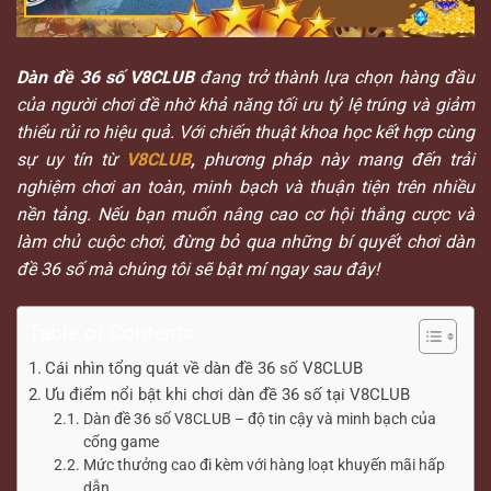
Dàn đề 36 số V8CLUB
đang trở thành lựa chọn hàng đầu
của người chơi đề nhờ khả năng tối ưu tỷ lệ trúng và giảm
thiểu rủi ro hiệu quả. Với chiến thuật khoa học kết hợp cùng
sự uy tín từ
V8CLUB
,
phương pháp này mang đến trải
nghiệm chơi an toàn, minh bạch và thuận tiện trên nhiều
nền tảng. Nếu bạn muốn nâng cao cơ hội thắng cược và
làm chủ cuộc chơi, đừng bỏ qua những bí quyết chơi dàn
đề 36 số mà chúng tôi sẽ bật mí ngay sau đây!
Table of Contents
Cái nhìn tổng quát về dàn đề 36 số V8CLUB
Ưu điểm nổi bật khi chơi dàn đề 36 số tại V8CLUB
Dàn đề 36 số V8CLUB – độ tin cậy và minh bạch của
cổng game
Mức thưởng cao đi kèm với hàng loạt khuyến mãi hấp
dẫn