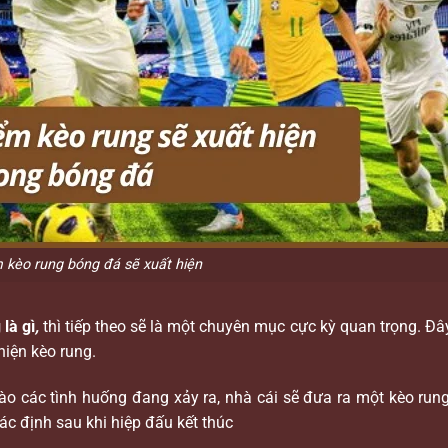
m kèo rung bóng đá sẽ xuất hiện
là gì
,
thì tiếp theo sẽ là một chuyên mục cực kỳ quan trọng. Đây
hiện kèo rung.
 vào các tình huống đang xảy ra, nhà cái sẽ đưa ra một kèo run
ác định sau khi hiệp đấu kết thúc