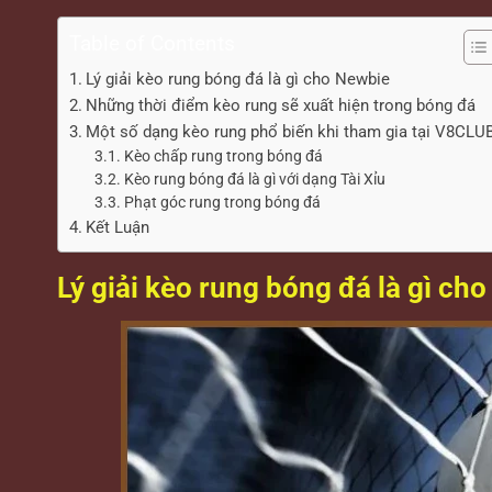
Table of Contents
Lý giải kèo rung bóng đá là gì cho Newbie
Những thời điểm kèo rung sẽ xuất hiện trong bóng đá
Một số dạng kèo rung phổ biến khi tham gia tại V8CLU
Kèo chấp rung trong bóng đá
Kèo rung bóng đá là gì với dạng Tài Xỉu
Phạt góc rung trong bóng đá
Kết Luận
Lý giải kèo rung bóng đá là gì ch