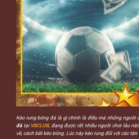
Kèo rung bóng đá là gì chính là điều mà những người
đá
tại
V8CLUB
, đang được rất nhiều người chơi lâu nă
về, cách bắt kèo bóng. Lúc này kèo rung đối với các tân