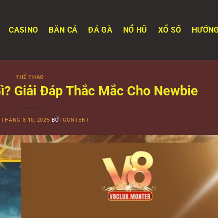
CASINO
BẮN CÁ
ĐÁ GÀ
NỔ HŨ
XỔ SỐ
HƯỚNG
THỂ THAO
ì? Giải Đáp Thắc Mắc Cho Newbie
O
THÁNG 8 10, 2025
BỞI
CONTENT