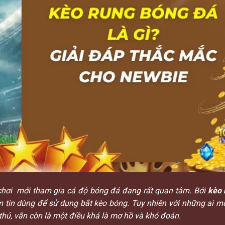
 chơi mới tham gia cá độ bóng đá đang rất quan tâm. Bởi
kèo 
m tin dùng để sử dụng bắt kèo bóng. Tuy nhiên với những ai mớ
 thủ, vẫn còn là một điều khá là mơ hồ và khó đoán.