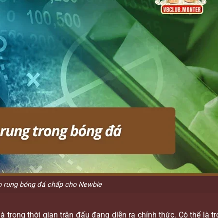
o rung bóng đá chấp cho Newbie
 là trong thời gian trận đấu đang diễn ra chính thức. Có thể là t