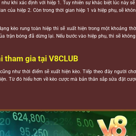
 như khi xác định với hiệp 1. Tuy nhiên sự khác biệt lúc này sẽ
gian của hiệp 2. Còn trong thời gian hiệp 1 và hiệp phụ, sẽ khô
dạng kèo rung toàn hiệp thì sẽ xuất hiện trong một khoảng thờ
 của trận bóng đã dừng lại. Nếu bước vào hiệp phụ, thì sẽ không
i tham gia tại V8CLUB
cũng như thời điểm sẽ xuất hiện kèo. Tiếp theo đây người chơ
iện. Từ đó hiểu hơn về kèo cược mà bản thân sắp sửa đặt cượ