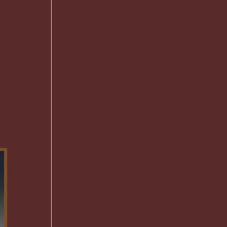
Thưởng
Lớn