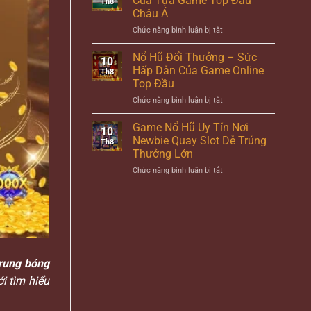
Của Tựa Game Top Đầu
Th8
Đầu
Hot
Châu Á
88K
Nhất
Chức năng bình luận bị tắt
ở
–
Năm
Nổ
Tri
2025
Hũ
Ân
Nổ Hũ Đổi Thưởng – Sức
10
79
Độc
Hấp Dẫn Của Game Online
Th8
–
Quyền
Top Đầu
Sức
Chào
Chức năng bình luận bị tắt
ở
Hấp
Hội
Nổ
Dẫn
Viên
Hũ
Của
Game Nổ Hũ Uy Tín Nơi
Mới
10
Đổi
Tựa
Newbie Quay Slot Dễ Trúng
Th8
Thưởng
Game
Thưởng Lớn
–
Top
Chức năng bình luận bị tắt
ở
Sức
Đầu
Game
Hấp
Châu
Nổ
Dẫn
Á
Hũ
Của
Uy
Game
Tín
Online
Nơi
Top
Newbie
Đầu
rung bóng
Quay
Slot
i tìm hiểu
Dễ
Trúng