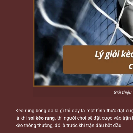
Giới thiệu
Kèo rung bóng đá là gì thì đây là một hình thức đặt cư
là khi
soi kèo rung,
thì người chơi sẽ đặt cược vào trậ
kèo thông thường, đó là trước khi trận đấu bắt đầu.